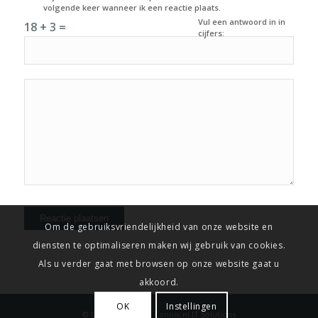
volgende keer wanneer ik een reactie plaats.
Vul een antwoord in in
18 + 3 =
cijfers:
Om de gebruiksvriendelijkheid van onze website en
diensten te optimaliseren maken wij gebruik van cookies.
Als u verder gaat met browsen op onze website gaat u
akkoord.
OK
Instellingen
© Copyright
2026 -
Connix.nl IT Solutions