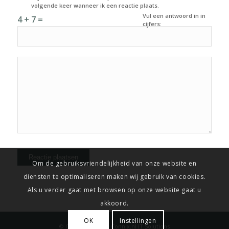
volgende keer wanneer ik een reactie plaats.
Vul een antwoord in in
4 + 7 =
cijfers:
Om de gebruiksvriendelijkheid van onze website en
diensten te optimaliseren maken wij gebruik van cookies.
Als u verder gaat met browsen op onze website gaat u
akkoord.
OK
Instellingen
© Copyright
2026 -
Connix.nl IT Solutions