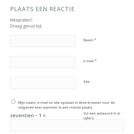
PLAATS EEN REACTIE
Meepraten?
Draag gerust bij!
*
Naam
*
E-mail
Site
Mijn naam, e-mail en site opslaan in deze browser voor de
volgende keer wanneer ik een reactie plaats.
Vul een antwoord in in
zeventien − 1 =
cijfers: