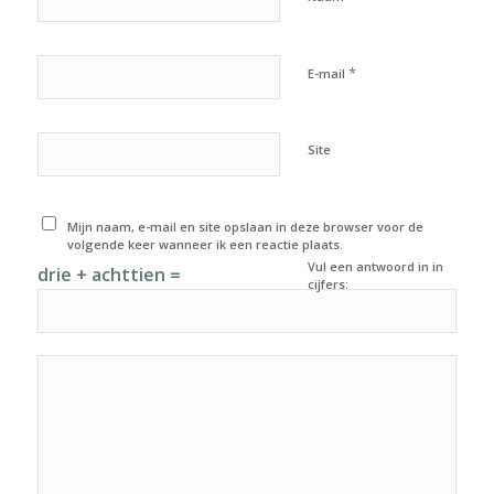
*
E-mail
Site
Mijn naam, e-mail en site opslaan in deze browser voor de
volgende keer wanneer ik een reactie plaats.
Vul een antwoord in in
drie + achttien =
cijfers: